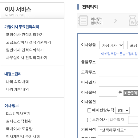
가정이사 무료견적의뢰
포장이사 견적의뢰하기
고급포장이사 견적의뢰하기
이사상품
일반이사 견적의뢰하기
이삿짐포장 +
운송 +
정리정
사무실이사 견적의뢰하기
출발주소
도착주소
내정보관리
나의 의뢰내역
이사일자
나의 계약내역
이사물량
톤
이사옵션
이사 정보
에어컨탈부착
BEST 이사후기
보관이사
|
입주일자
실시간견적현황
국내이사 도움말
의뢰목적
이사계약시 주의사항