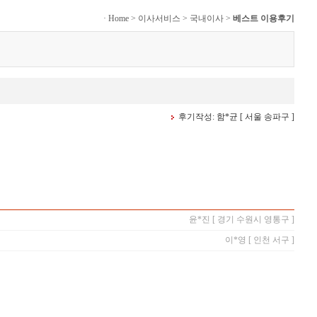
·
Home
>
이사서비스
>
국내이사
>
베스트 이용후기
후기작성: 함*균 [ 서울 송파구 ]
윤*진 [ 경기 수원시 영통구 ]
이*영 [ 인천 서구 ]