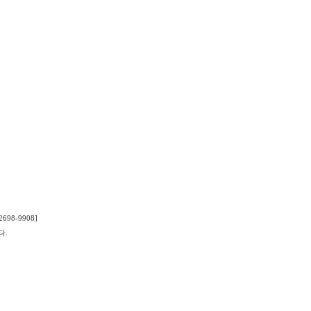
98-9908]
다.